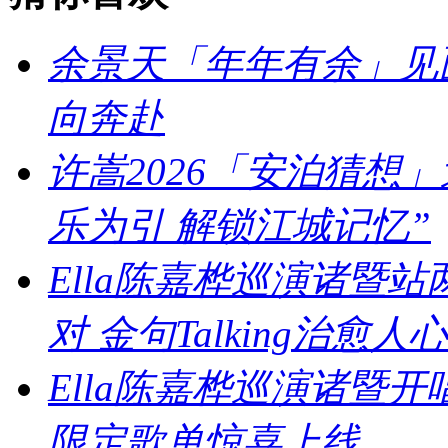
余景天「年年有余」见
向奔赴
许嵩2026「安泊猜想
乐为引 解锁江城记忆”
Ella陈嘉桦巡演诸暨
对 金句Talking治愈人心
Ella陈嘉桦巡演诸暨
限定歌单惊喜上线