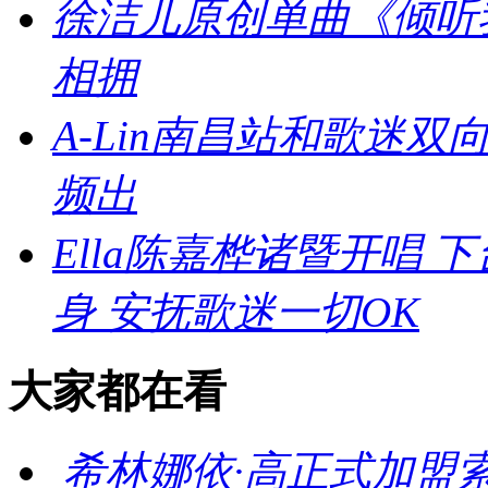
徐洁儿原创单曲《倾听
相拥
A-Lin南昌站和歌迷
频出
Ella陈嘉桦诸暨开唱
身 安抚歌迷一切OK
大家都在看
希林娜依·高正式加盟