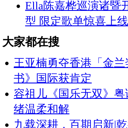
Ella陈嘉桦巡演诸
型 限定歌单惊喜上
大家都在搜
王亚楠勇夺香港「金兰
书》国际获肯定
容祖儿《国乐无双》粤
绪温柔和解
九载深耕，百期启新|乾