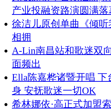
产业投融资路演圆满落
徐洁儿原创单曲《倾听
相拥
A-Lin南昌站和歌迷
面频出
Ella陈嘉桦诸暨开唱
身 安抚歌迷一切OK
希林娜依·高正式加盟