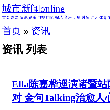
城市新闻online
首页
新闻
资讯
娱乐
电视
电影
综艺
音乐
明星
时尚
红人
体育
首页
»
资讯
资讯 列表
Ella陈嘉桦巡演诸暨
对 金句Talking治愈人