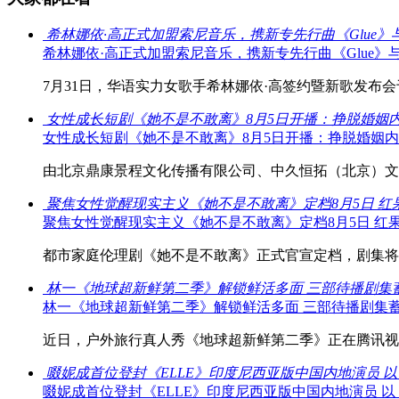
希林娜依·高正式加盟索尼音乐，携新专先行曲《Glue
希林娜依·高正式加盟索尼音乐，携新专先行曲《Glue
7月31日，华语实力女歌手希林娜依·高签约暨新歌发布会于
女性成长短剧《她不是不敢离》8月5日开播：挣脱婚姻
女性成长短剧《她不是不敢离》8月5日开播：挣脱婚姻
由北京鼎康景程文化传播有限公司、中久恒拓（北京）文化
聚焦女性觉醒现实主义《她不是不敢离》定档8月5日 红
聚焦女性觉醒现实主义《她不是不敢离》定档8月5日 红
都市家庭伦理剧《她不是不敢离》正式官宣定档，剧集将于8
林一《地球超新鲜第二季》解锁鲜活多面 三部待播剧集
林一《地球超新鲜第二季》解锁鲜活多面 三部待播剧集
近日，户外旅行真人秀《地球超新鲜第二季》正在腾讯视频
啜妮成首位登封《ELLE》印度尼西亚版中国内地演员 
啜妮成首位登封《ELLE》印度尼西亚版中国内地演员 