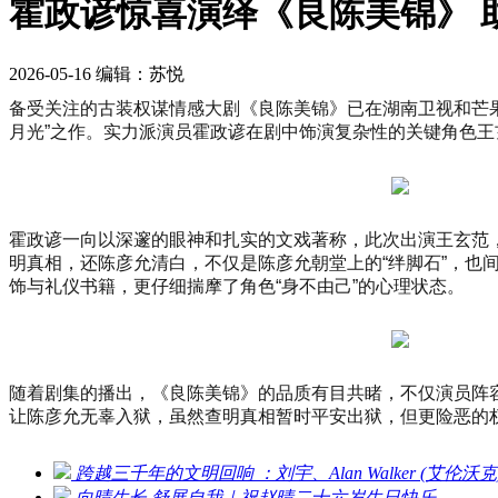
霍政谚惊喜演绎《良陈美锦》 
2026-05-16
编辑：苏悦
备受关注的古装权谋情感大剧《良陈美锦》已在湖南卫视和芒
月光”之作。实力派演员霍政谚在剧中饰演复杂性的关键角色王
霍政谚一向以深邃的眼神和扎实的文戏著称，此次出演王玄范
明真相，还陈彦允清白，不仅是陈彦允朝堂上的“绊脚石”，
饰与礼仪书籍，更仔细揣摩了角色“身不由己”的心理状态。
随着剧集的播出，《良陈美锦》的品质有目共睹，不仅演员阵
让陈彦允无辜入狱，虽然查明真相暂时平安出狱，但更险恶的
跨越三千年的文明回响 ：刘宇、Alan Walker (艾
向晴生长 舒展自我｜祝赵晴二十六岁生日快乐