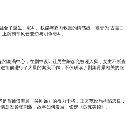
融合了重生、宅斗、权谋与双向救赎的情感线，被誉为“古言白
刚，上演朝堂风云变幻与明争暗斗。
谋的漩涡中心，在剧中设计让男主陈彦允被诬入狱，女主不断查
在进组前进行了大量的案头工作，不仅研读了剧集背景相关的服
范是首辅傅海廉（吴刚饰）的得力干将，王玄范设局构陷忠良，
剧情愈发紧张刺激，故事如何发展，锁定《良陈美锦》。