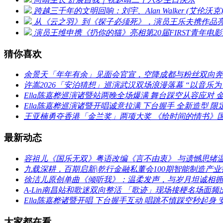
跨越三千年的文明回响：刘宇、Alan Walker (艾
从《云之羽》到《探子必须死》，演员王乐夫携作品亮相
演员王维申携《扔你的猫》亮相第20届FIRST青年
猜你喜欢
余景天「年年有余」见面会官宣，空降成都与粉丝双向奔
许嵩2026「安泊猜想」巡演武汉双场浪漫落幕 “以音乐为
Ella陈嘉桦巡演诸暨站两晚全场爆满 舞台踩空从容应对 金句T
Ella陈嘉桦巡演诸暨开唱诚意拉满 下台握手 全新造型 
王亚楠勇夺香港「金兰奖」两项大奖 《给时间的情书》
最新动态
容祖儿《国乐无双》粤语改编《言不由衷》 与遗憾思绪
九载深耕，百期启新|乾行金融私董会100期智能制造产
徐洁儿原创单曲《倾听我》：温柔发声，与岁月坦诚相拥
A-Lin南昌站和歌迷双向整活 「歌迹」现场接梗名场面频
Ella陈嘉桦诸暨开唱 下台握手互动 唱跳不慎踩空秒起身 
大家都在看