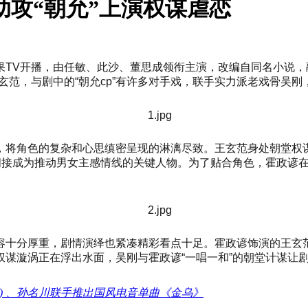
助攻“朝允”上演权谋虐恋
果TV开播，由任敏、此沙、董思成领衔主演，改编自同名小说，
玄范，与剧中的“朝允cp”有许多对手戏，联手实力派老戏骨吴
，将角色的复杂和心思缜密呈现的淋漓尽致。王玄范身处朝堂权
也间接成为推动男女主感情线的关键人物。为了贴合角色，霍政谚
容十分厚重，剧情演绎也紧凑精彩看点十足。霍政谚饰演的王玄
权谋漩涡正在浮出水面，吴刚与霍政谚“一唱一和”的朝堂计谋让
伦沃克) 、孙名川联手推出国风电音单曲《金乌》