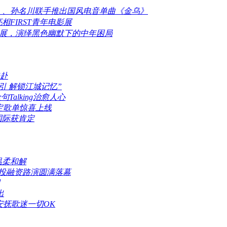
伦沃克) 、孙名川联手推出国风电音单曲《金乌》
FIRST青年电影展
电影展，演绎黑色幽默下的中年困局
赴
引 解锁江城记忆”
alking治愈人心
限定歌单惊喜上线
国际获肯定
温柔和解
业投融资路演圆满落幕
出
安抚歌迷一切OK