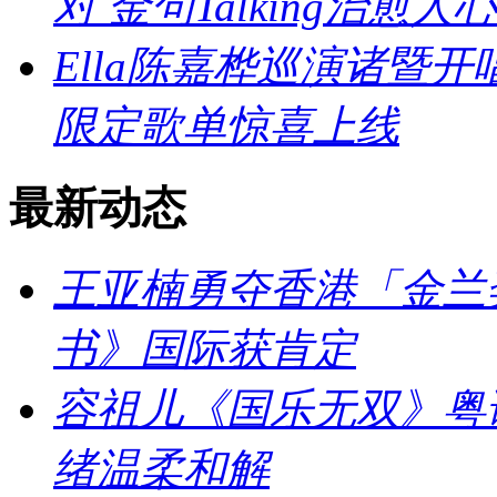
对 金句Talking治愈人心
Ella陈嘉桦巡演诸暨
限定歌单惊喜上线
最新动态
王亚楠勇夺香港「金兰
书》国际获肯定
容祖儿《国乐无双》粤
绪温柔和解