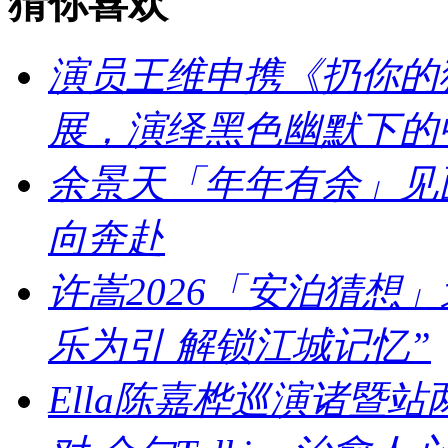
猜你喜欢
演员王维申携《扔你的猫
展，演绎黑色幽默下的
余景天「年年有余」见
向奔赴
许嵩2026「安泊猜想
乐为引 解锁江城记忆”
Ella陈嘉桦巡演诸暨