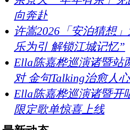
向奔赴
许嵩2026「安泊猜想
乐为引 解锁江城记忆”
Ella陈嘉桦巡演诸暨
对 金句Talking治愈人心
Ella陈嘉桦巡演诸暨
限定歌单惊喜上线