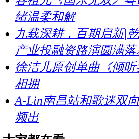
绪温柔和解
九载深耕，百期启新|乾
产业投融资路演圆满落
徐洁儿原创单曲《倾听
相拥
A-Lin南昌站和歌迷
频出