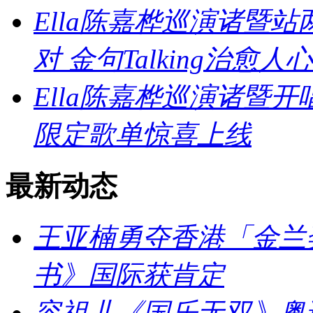
Ella陈嘉桦巡演诸暨
对 金句Talking治愈人心
Ella陈嘉桦巡演诸暨
限定歌单惊喜上线
最新动态
王亚楠勇夺香港「金兰
书》国际获肯定
容祖儿《国乐无双》粤