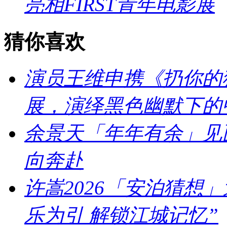
亮相FIRST青年电影展
猜你喜欢
演员王维申携《扔你的猫
展，演绎黑色幽默下的
余景天「年年有余」见
向奔赴
许嵩2026「安泊猜想
乐为引 解锁江城记忆”